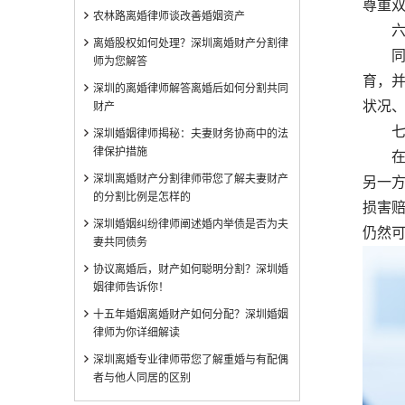
尊重
农林路离婚律师谈改善婚姻资产
六、
离婚股权如何处理？深圳离婚财产分割律
同居
师为您解答
育，
深圳​的离婚律师解答离婚后如何分割共同
状况
财产
七、
深圳婚姻律师揭秘：夫妻财务协商中的法
律保护措施
在某
深圳离婚财产分割律师带您了解夫妻财产
另一
的分割比例是怎样的
损害
深圳婚姻纠纷律师阐述婚内举债是否为夫
仍然
妻共同债务
协议离婚后，财产如何聪明分割？深圳婚
姻律师告诉你！
十五年婚姻离婚财产如何分配？深圳婚姻
律师为你详细解读
深圳离婚专业律师带您了解重婚与有配偶
者与他人同居的区别