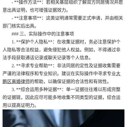
- **操作方法**：若相关基层组织了解双方同居情况并愿
意出具证明，也可增强证据效力。
- **注意事项**：这类证明通常需要正式申请，并由相关
部门核实后出具。
### 三、实际操作中的注意事项
1. **保护个人隐私**：在收集证据时，务必注意保护个
人隐私等合法权益，避免侵犯他人权益。例如，不得通过非
法手段获取通话记录或聊天记录等个人信息。
2. **寻求专业帮助**：非法同居的定性及证据收集需要
严谨的法律程序和专业知识。建议在实际操作中寻求专业
大
鹏区离婚律师
的帮助，以确保证据的合法性和有效性。
3. **综合运用多种证据**：单一证据往往难以形成完整
的证据链，因此应尽可能多地收集不同类型的证据，综合运
用以提高证明力。