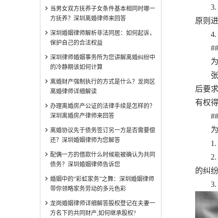
3. 
当男女双方抚养子女条件基本相同时哪一
方抚养？深圳离婚律师来回答
原则
深圳婚姻律师解析非法同居：如何起诉，
4. 
保护自己的合法权益
###
深圳律师婚姻事务所为您讲解离婚纠纷中
为了
的冷静期该如何计算
张某
离婚财产强制执行的方式是什么？龙岗区
后要
离婚律师详细解读
有权
办理离婚房产公证的法律手续是怎样的？
###
深圳离婚房产律师来回答
为了
离婚协议先于债务签订另一方是否需要偿
还？深圳婚姻律师为您解答
1. 
配偶一方的借款什么时候能被确认为共同
2. 
债务？深圳婚姻律师告诉您
的纠
婚姻中的“彩虹家务”之舞：深圳婚姻律师
3. 
带你领略家务劳动的多元色彩
龙岗婚姻律师详细解答股权登记在夫妻一
方名下的共同财产,如何继承股权?