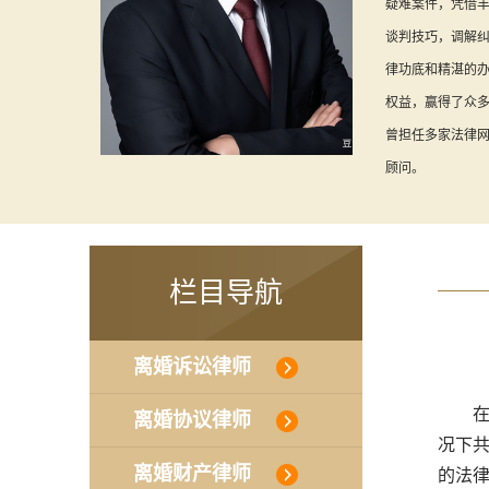
疑难案件，凭借
谈判技巧，调解
律功底和精湛的
权益，赢得了众
曾担任多家法律
顾问。
栏目导航
离婚诉讼律师
在现
离婚协议律师
况下
离婚财产律师
的法