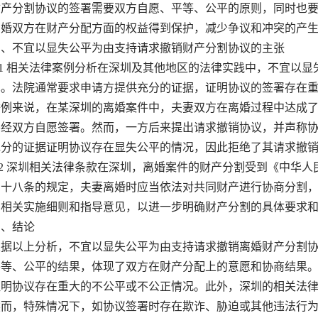
财产分割协议的签署需要双方自愿、平等、公平的原则，同时也
离婚双方在财产分配方面的权益得到保护，减少争议和冲突的产
不宜以显失公平为由支持请求撤销财产分割协议的主张
1 相关法律案例分析在深圳及其他地区的法律实践中，不宜以显
见。法院通常要求申请方提供充分的证据，证明协议的签署存在
来说，在某深圳的离婚案件中，夫妻双方在离婚过程中达成了
并经双方自愿签署。然而，一方后来提出请求撤销协议，并声称
充分的证据证明协议存在显失公平的情况，因此拒绝了其请求撤
2 深圳相关法律条款在深圳，离婚案件的财产分割受到《中华人
三十八条的规定，夫妻离婚时应当依法对共同财产进行协商分割
了相关实施细则和指导意见，以进一步明确财产分割的具体要求
、结论
以上分析，不宜以显失公平为由支持请求撤销离婚财产分割协
平等、公平的结果，体现了双方在财产分配上的意愿和协商结果
证明协议存在重大的不公平或不公正情况。此外，深圳的相关法
，特殊情况下，如协议签署时存在欺诈、胁迫或其他违法行为