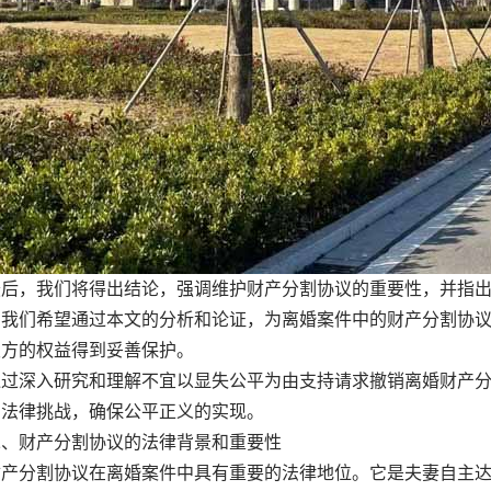
，我们将得出结论，强调维护财产分割协议的重要性，并指出
。我们希望通过本文的分析和论证，为离婚案件中的财产分割协
双方的权益得到妥善保护。
深入研究和理解不宜以显失公平为由支持请求撤销离婚财产分
的法律挑战，确保公平正义的实现。
财产分割协议的法律背景和重要性
分割协议在离婚案件中具有重要的法律地位。它是夫妻自主达