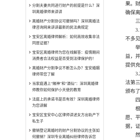
果。
分割夫妻共同进行财产的前提是什么？深
圳离婚律师来讲讲
确保
三、
离婚财产分割协议可撤销吗？深圳离婚法
律咨询网来讲讲最新的民法典规定
3.
宝安区离婚律师解析：如何高效收集非法
不多
同居证据？
举例
宝安区离婚律师为您在线解答：疫情期间
益，
消费者合法权益是否受到法律保护的！
提供
离婚财产分割争议不断怎么办？宝安婚姻
3.
律师带您了解
法第
当家庭遇上“赌神”和“酒仙”：深圳离婚律
师教你如何保护小天使的教育
颁布
法庭上的承诺书是否有效？深圳离婚律师
四
为您讲解
根据
宝安区宝安中心区律师讲述女方出轨产下
愿、
私生子
据，
撤销登记离婚时的财产分割协议的主张如
然而
何撤销？深圳专业离婚纠纷律师告诉您