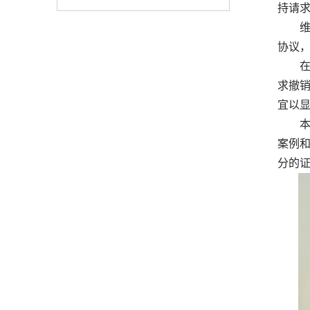
持请
维护
协议
在离
求撤
宜以
本文
案例
分的