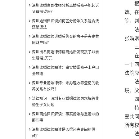
根据
深圳离婚官司律师分析离婚后孩子能起诉
父母探望吗？
效。
等，
深圳婚姻律师谈如何区分婚姻关系是合法
还是违法
法律
深圳离婚律师讲婚后购买的房子是夫妻共
张婚
同财产吗？
三、
深圳出名离婚律师讲离婚后发现孩子非亲
在离
生赔偿1万元
一十
深圳离婚律师解读：事实婚姻孩子上户口
法院
全攻略
法律
深圳专业婚姻律师：未办理收养登记的收
养关系有效吗？
境、
法律知识—深圳专业婚姻律师为您解答非
四、
婚生子女问题
特定
深圳离婚律师解读：事实婚姻与重婚罪的
妻共
那些事
所有
深圳离婚律师解读是否偿还夫妻间的借
法律
款？