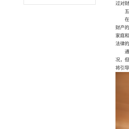
过对
五
在深
财产
家庭
法律
通过
况，
将引