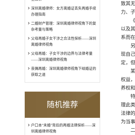
致其
深圳离婚律师：女方离婚证丢失再婚手续
力、
办理指南
《中
二婚财产管理：深圳离婚律师视角下的复
以及
杂考量与策略
系而
父母再婚子女干涉之合法性探析——深圳
离婚律师视角
另一
父母再婚：子女干涉的边界与法律考量
现自
——深圳离婚律师视角
定，
丧偶再婚：深圳离婚律师视角下结婚证的
某案
获取之道
权益
养权
特定
随机推荐
理此
法律
为当
户口本“未婚”背后的再婚法律探析——深
二、
圳离婚律师视角