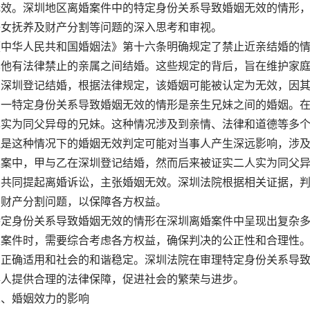
无效。深圳地区离婚案件中的特定身份关系导致婚姻无效的情形
子女抚养及财产分割等问题的深入思考和审视。
华人民共和国婚姻法》第十六条明确规定了禁止近亲结婚的情
其他有法律禁止的亲属之间结婚。这些规定的背后，旨在维护家
在深圳登记结婚，根据法律规定，该婚姻可能被认定为无效，因
特定身份关系导致婚姻无效的情形是亲生兄妹之间的婚姻。在
己实为同父异母的兄妹。这种情况涉及到亲情、法律和道德等多
但是这种情况下的婚姻无效判定可能对当事人产生深远影响，涉
中，甲与乙在深圳登记结婚，然而后来被证实二人实为同父异
，共同提起离婚诉讼，主张婚姻无效。深圳法院根据相关证据，
和财产分割问题，以保障各方权益。
身份关系导致婚姻无效的情形在深圳离婚案件中呈现出复杂多
类案件时，需要综合考虑各方权益，确保判决的公正性和合理性
的正确适用和社会的和谐稳定。深圳法院在审理特定身份关系导
事人提供合理的法律保障，促进社会的繁荣与进步。
婚姻效力的影响