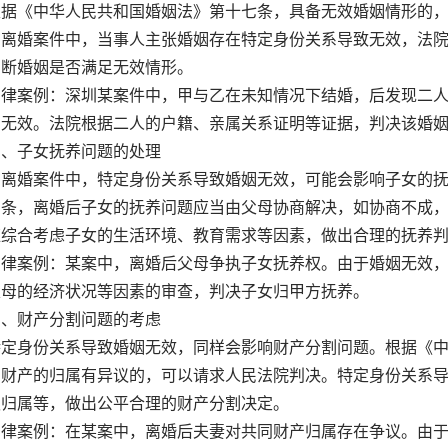
《中华人民共和国婚姻法》第十七条，具备无效婚姻情形的，
在离婚案件中，当事人主张婚姻存在特定身份关系导致无效，法
判断婚姻是否满足无效情形。
案例：深圳某案件中，甲与乙在未知情况下结婚，后发现二人
姻无效。法院根据二人的户籍、亲属关系证明等证据，判决该婚
子女抚养问题的处理
婚案件中，特定身份关系导致婚姻无效，可能会影响子女的抚
四条，离婚后子女的抚养问题应当由父母协商解决，如协商不成
应综合考虑子女的生活环境、教育需求等因素，做出合理的抚养
案例：某案中，离婚后父母争执子女抚养权。由于婚姻无效，
父母的经济状况等因素的审查，判决子女归甲方抚养。
财产分割问题的考虑
身份关系导致婚姻无效，同样会影响财产分割问题。根据《中
同财产的归属有异议的，可以请求人民法院判决。特定身份关系
权归属等，做出公平合理的财产分割决定。
案例：在某案中，离婚后夫妻对共同财产归属存在争议。由于