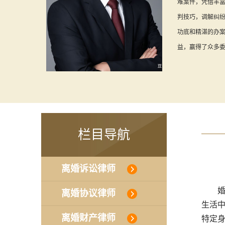
难案件，凭借丰
判技巧，调解纠
功底和精湛的办
益，赢得了众多
栏目导航
离婚诉讼律师
婚姻
离婚协议律师
生活
离婚财产律师
特定