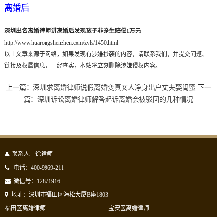
离婚后
深圳出名离婚律师讲离婚后发现孩子非亲生赔偿1万元
http://www.huarongshenzhen.com/zyls/1450.html
以上文章来源于网络，如果发现有涉嫌抄袭的内容，请联系我们，并提交问题、
链接及权属信息，一经查实，本站将立刻删除涉嫌侵权内容。
上一篇：
深圳求离婚律师说假离婚变真女人净身出户丈夫娶闺蜜
下一
篇：
深圳诉讼离婚律师解答起诉离婚会被驳回的几种情况
联系人：徐律师
电话：400-9969-211
微信号：12871916
地址：深圳市福田区海松大厦B座1803
福田区离婚律师
宝安区离婚律师